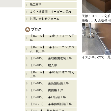
施工事例
よくある質問・オーダーの流れ
天板：メラミン化粧
お問い合わせフォーム
腰板：ポリ合板使用
ブログ
【R7/10/7】 某邸リフォーム工
事
【R7/10/7】 某トレーニングジ
ム 鏡工事
イスが高いので、足
【R7/10/7】 某幼稚園改装工事
【R7/10/7】 物入扉
【R7/10/7】 某邸新築建て替え
工事
【R7/10/7】 某店舗新築工事
【R7/10/7】 両面格子戸
【R7/10/7】 某邸新築工事
【R7/3/12】 某事務所新築工事