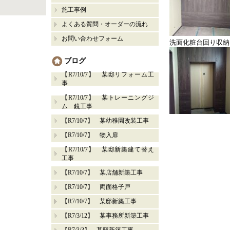
施工事例
よくある質問・オーダーの流れ
お問い合わせフォーム
洗面化粧台回り収納
ブログ
【R7/10/7】 某邸リフォーム工
事
【R7/10/7】 某トレーニングジ
ム 鏡工事
【R7/10/7】 某幼稚園改装工事
【R7/10/7】 物入扉
【R7/10/7】 某邸新築建て替え
工事
【R7/10/7】 某店舗新築工事
【R7/10/7】 両面格子戸
【R7/10/7】 某邸新築工事
【R7/3/12】 某事務所新築工事