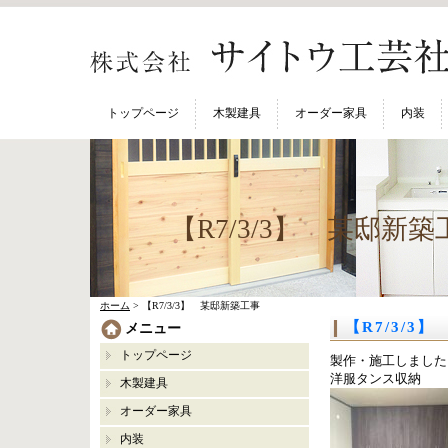
トップページ
木製建具
オーダー家具
内装
【R7/3/3】 某邸新築
ホーム
> 【R7/3/3】 某邸新築工事
【R7/3/3
メニュー
トップページ
製作・施工しました
洋服タンス収納
木製建具
オーダー家具
内装