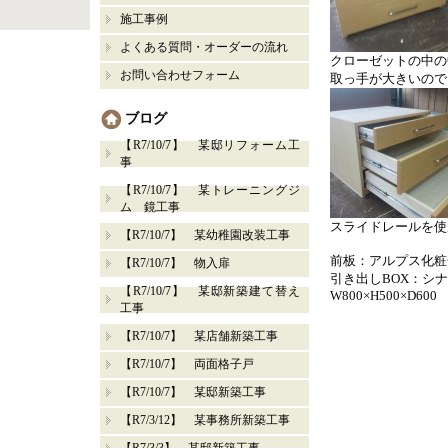
施工事例
よくある質問・オーダーの流れ
クローゼットの中の
お問い合わせフォーム
取っ手が大きいので
ブログ
【R7/10/7】 某邸リフォーム工
事
【R7/10/7】 某トレーニングジ
ム 鏡工事
スライドレールを使
【R7/10/7】 某幼稚園改装工事
前板：アルプス化粧
【R7/10/7】 物入扉
引き出しBOX：シ
【R7/10/7】 某邸新築建て替え
W800×H500×D600
工事
【R7/10/7】 某店舗新築工事
【R7/10/7】 両面格子戸
【R7/10/7】 某邸新築工事
【R7/3/12】 某事務所新築工事