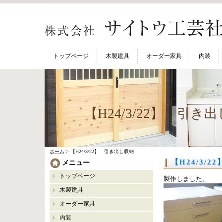
トップページ
木製建具
オーダー家具
内装
【H24/3/22】 引き
ホーム
> 【H24/3/22】 引き出し収納
【H24/3/
メニュー
トップページ
製作しました。
木製建具
オーダー家具
内装