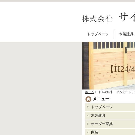
トップページ
木製建具
【H24
ホーム
> 【H24/4/2】 ハンガー
メニュー
トップページ
木製建具
オーダー家具
内装