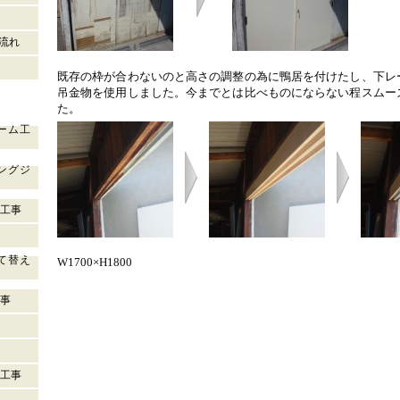
流れ
既存の枠が合わないのと高さの調整の為に鴨居を付けたし、下レ
吊金物を使用しました。今までとは比べものにならない程スムー
た。
ォーム工
ニングジ
装工事
建て替え
W1700×H1800
工事
築工事