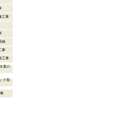
事
事
改修工事
事
収納
工事
新築工事
の休業の
ロック取
工事